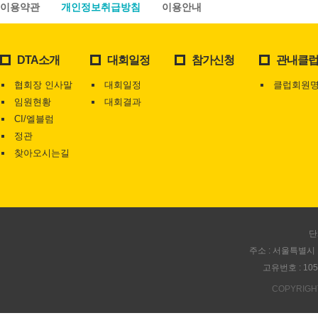
이용약관
개인정보취급방침
이용안내
DTA소개
대회일정
참가신청
관내클
협회장 인사말
대회일정
클럽회원
임원현황
대회결과
CI/엘블럼
정관
찾아오시는길
단
주소 : 서울특별시 
고유번호 : 105-
COPYRIGH