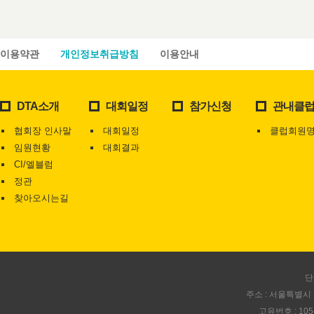
이용약관
개인정보취급방침
이용안내
DTA소개
대회일정
참가신청
관내클
협회장 인사말
대회일정
클럽회원
임원현황
대회결과
CI/엘블럼
정관
찾아오시는길
단
주소 : 서울특별시 
고유번호 : 105-